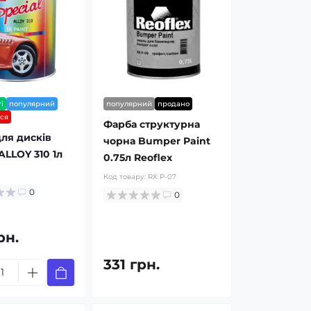
і
популярний
популярний
продано
ься
Фарба структурна
ля дисків
чорна Bumper Paint
ALLOY 310 1л
0.75л Reoflex
Код товару:
RX P-07
0
0
рн.
331 грн.