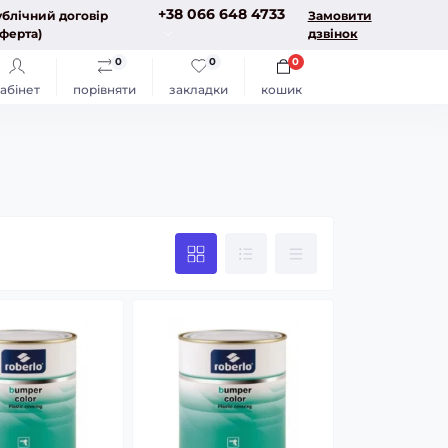
+38 066 648 4733
блічний договір
Замовити
ферта)
дзвінок
0
0
0
абінет
порівняти
закладки
кошик