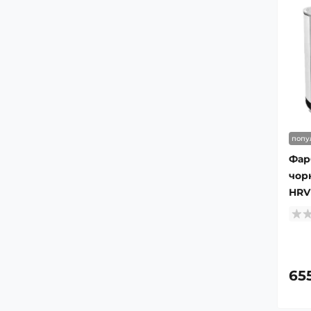
попу
Фар
чор
HRV
65