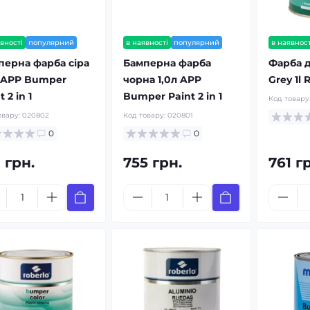
вності
популярний
в наявності
популярний
в наявност
перна фарба сіра
Бамперна фарба
Фарба 
л APP Bumper
чорна 1,0л APP
Grey 1l 
t 2 in 1
Bumper Paint 2 in 1
Код товару
овару:
020802
Код товару:
020801
0
0
 грн.
755 грн.
761 г