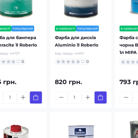
вності
популярний
в наявності
популярний
в наявност
ба для бампера
Фарба для дисків
Фарба 
racite 1l Roberlo
Aluminio 1l Roberlo
чорна B
1л MIPA
овару:
44737
Код товару:
44913
0
0
 грн.
820 грн.
793 г