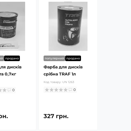
ий
продано
популярний
продано
ля дисків
Фарба для дисків
та 0,7кг
срібна TRAF 1л
Код товару:
UN 1263
0
0
рн.
327 грн.