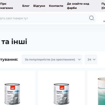
Про
Де знайти код
Пу
Блог
Відгуки
Контакти
магазин
фарби
(О
к
та інші
тування: