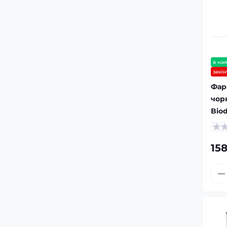
Очисники та чернителі шин
(резини) автомобіля
Шпаклівка універсальна
Очищувачі та засоби для миття
скла
Шпаклівка фінішна
в ная
закі
Шпаклівка що розпорошується
(рідка)
Фар
чор
Bio
158