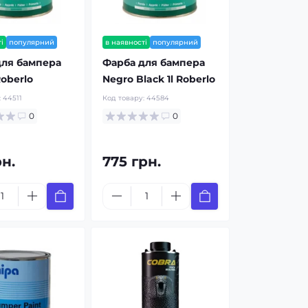
і
популярний
в наявності
популярний
для бампера
Фарба для бампера
Roberlo
Negro Black 1l Roberlo
:
44511
Код товару:
44584
0
0
рн.
775 грн.