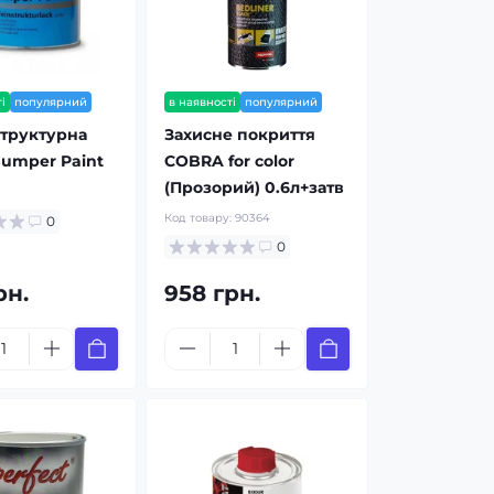
і
популярний
в наявності
популярний
структурна
Захисне покриття
umper Paint
COBRA for color
(Прозорий) 0.6л+затв
Код товару:
90364
0
0
рн.
958 грн.