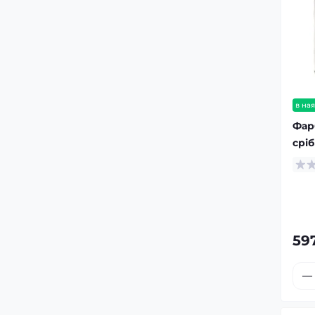
в ная
Фар
сріб
59