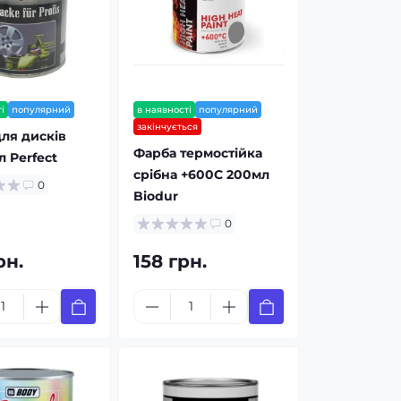
і
популярний
в наявності
популярний
закінчується
ля дисків
Фарба термостійка
л Perfect
срібна +600С 200мл
0
Biodur
0
рн.
158 грн.