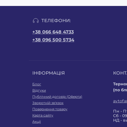
ТЕЛЕФОНИ:
+38 066 648 4733
+38 096 500 5734
ІНФОРМАЦІЯ
КОНТ
Терноп
Блог
(по бл
Відгуки
Публічний договір (Оферта)
avtof
Зворотній зв'язок
Повернення товару
Пн - Пт
Карта сайту
Сб - 09
НД - в
Акції