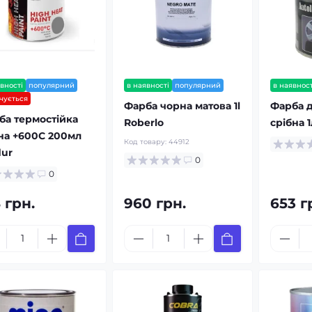
вності
популярний
в наявності
популярний
в наявност
нчується
Фарба чорна матова 1l
Фарба д
ба термостійка
Roberlo
срібна 1
на +600С 200мл
Код товару:
44912
dur
0
0
 грн.
960 грн.
653 г