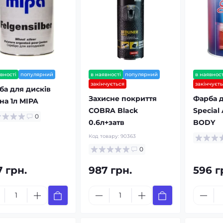
вності
популярний
в наявності
популярний
в наявност
закінчується
закінчуєт
ба для дисків
Захисне покриття
Фарба д
на 1л MIPA
COBRA Black
Special 
0
0.6л+затв
BODY
Код товару:
90363
0
7 грн.
987 грн.
596 г