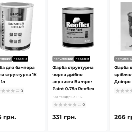
лярний
продано
популярний
продано
популярн
ба для бампера
Фарба структурна
Фарба д
на структурна 1К
чорна дрібно
срібляс
 1л
зерниста Bumper
Дніпро
Paint 0.75л Reoflex
0
Код товару:
RX P-12
0
5 грн.
331 грн.
266 г