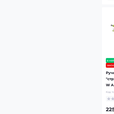
в ная
закі
Руч
"стр
W Al
Код т
225