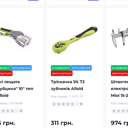
вності
популярний
в наявності
популярний
в наявност
нчується
закінчується
закінчуєт
ні лещата
Тріскачка 1/4 72
Штанге
убцина" 10" тип
зубчиків Alloid
електр
loid
Miol 15-
Код товару:
Т-1472-TS
овару:
СИ-06061
Код товару
0
0
 грн.
311 грн.
974 г