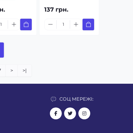
н.
137 грн.
7
>
>|
СОЦ МЕРЕЖІ: