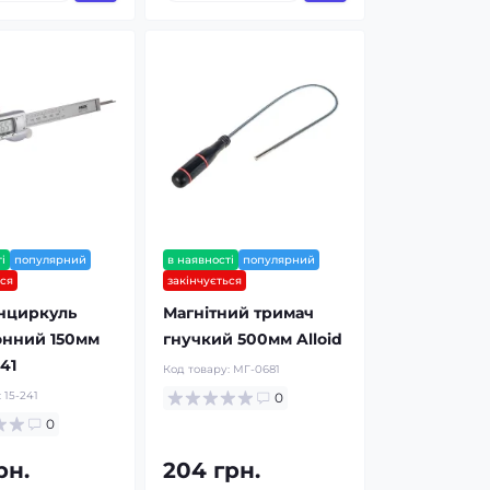
і
популярний
в наявності
популярний
ься
закінчується
нциркуль
Магнітний тримач
онний 150мм
гнучкий 500мм Alloid
241
Код товару:
МГ-0681
:
15-241
0
0
рн.
204 грн.