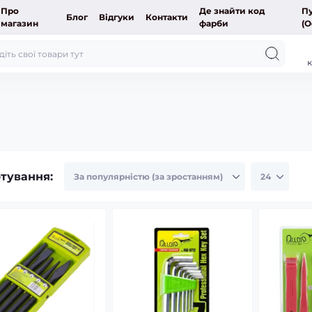
Про
Де знайти код
Пу
Блог
Відгуки
Контакти
магазин
фарби
(О
к
тування: