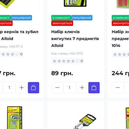
вності
популярний
в наявності
популярний
в наявност
нчується
закінчується
закінчуєт
р кернів та зубил
Набір ключів
Набір зн
 Alloid
вигнутих 7 предметів
предмет
Alloid
1014
овару:
НКЗ-РТ-5
Код товару:
НШ-0712
0
0
 грн.
89 грн.
244 г