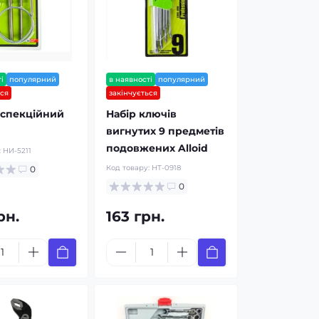
і
популярний
в наявності
популярний
ься
закінчується
нспекційний
Набір ключів
вигнутих 9 предметів
подовжених Alloid
:
НИ-5211
Код товару:
НТ-0918
0
0
рн.
163 грн.