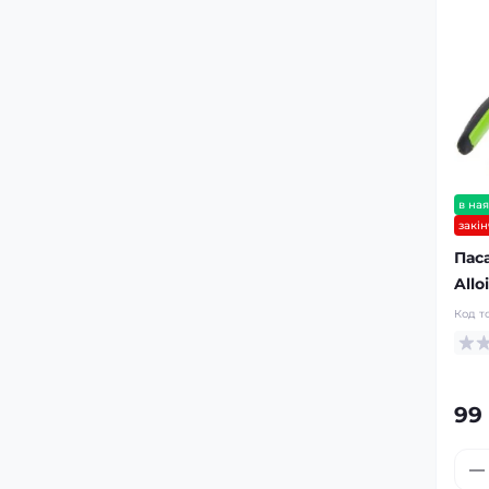
в ная
закі
Пас
Allo
Код т
99