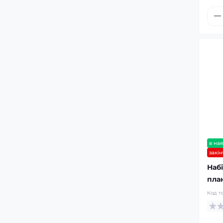
в ная
закі
Набі
план
Код т