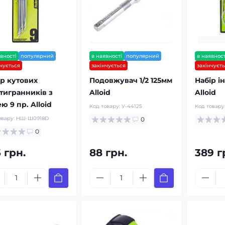
вності
популярний
в наявності
популярний
в наявност
нчується
закінчується
закінчуєт
ір кутових
Подовжувач 1/2 125мм
Набір і
тигранників з
Alloid
Alloid
ю 9 пр. Alloid
Код товару:
У-44125
Код товару
овару:
НШ-Ш0918D
0
0
 грн.
88 грн.
389 г