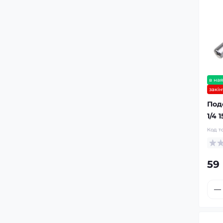
Очисники та чернителі шин
(резини) автомобіля
Шпаклівка універсальна
Очищувачі та засоби для миття
скла
Шпаклівка фінішна
Шпаклівка що розпорошується
в ная
(рідка)
закі
Под
1/4 
Код т
59 