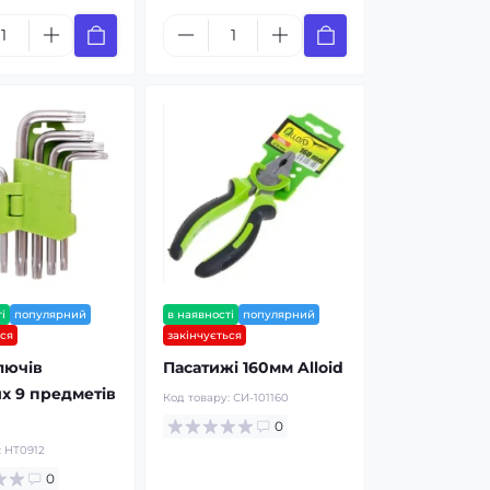
і
популярний
в наявності
популярний
ься
закінчується
лючів
Пасатижі 160мм Alloid
х 9 предметів
Код товару:
СИ-101160
0
:
НТ0912
0