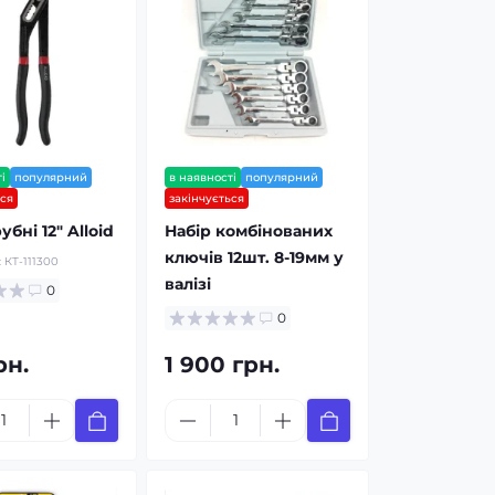
і
популярний
в наявності
популярний
ься
закінчується
убні 12" Alloid
Набір комбінованих
ключів 12шт. 8-19мм у
:
КТ-111300
валізі
0
0
рн.
1 900 грн.