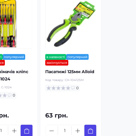
і
популярний
в наявності
популярний
ься
закінчується
німачів кліпс
Пасатижі 125мм Alloid
-1024
Код товару:
СН-104125М
:
С-1024
0
0
рн.
63 грн.