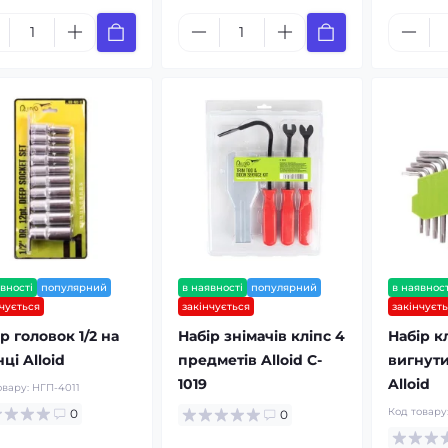
вності
популярний
в наявності
популярний
в наявност
нчується
закінчується
закінчуєт
р головок 1/2 на
Набір знімачів кліпс 4
Набір к
ці Alloid
предметів Alloid C-
вигнути
1019
Alloid
овару:
НГП-4011
Код товару
0
0