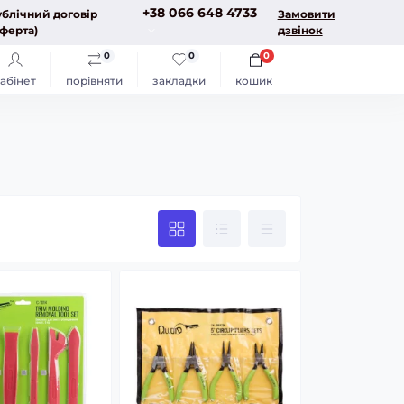
+38 066 648 4733
блічний договір
Замовити
ферта)
дзвінок
0
0
0
абінет
порівняти
закладки
кошик