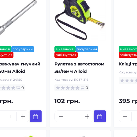
вності
популярний
в наявності
популярний
в наявност
нчується
закінчується
закінчуєт
овжувач гнучкий
Рулетка з автостопом
Кліщі тр
150мм Alloid
3м/16мм Alloid
Код товару
овару:
У-24150
Код товару:
RG37-316
0
0
грн.
102 грн.
395 г