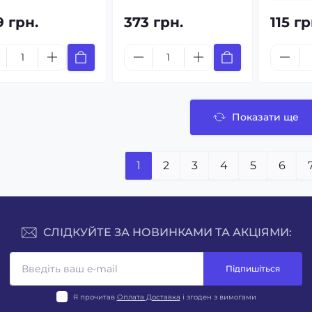
9 грн.
373 грн.
115 гр
Показати ще
1
2
3
4
5
6
СЛІДКУЙТЕ ЗА НОВИНКАМИ ТА АКЦІЯМИ:
Підпишіться
Я прочитав
Оплата Доставка
і згоден з вимогами