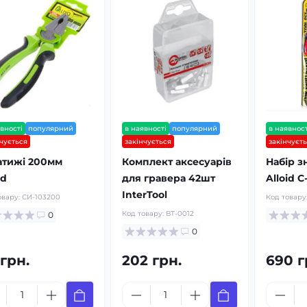
вності
популярний
в наявності
популярний
в наявност
нчується
закінчується
закінчуєт
атижі 200мм
Комплект аксесуарів
Набір з
id
для гравера 42шт
Alloid С
InterTool
овару:
СИ-103200
Код товару
Код товару:
ВТ-0012
0
0
 грн.
202 грн.
690 г