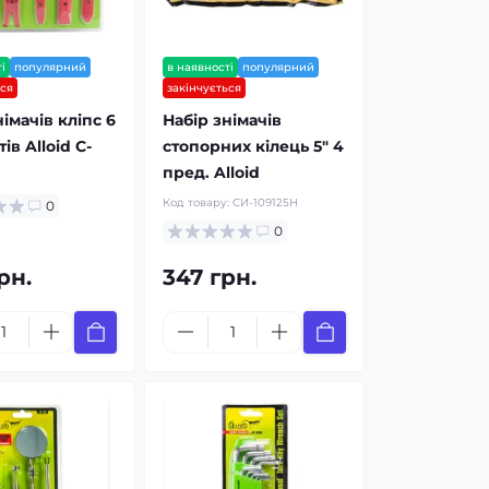
і
популярний
в наявності
популярний
ься
закінчується
імачів кліпс 6
Набір знімачів
ів Alloid C-
стопорних кілець 5" 4
пред. Alloid
Код товару:
СИ-109125H
0
0
рн.
347 грн.